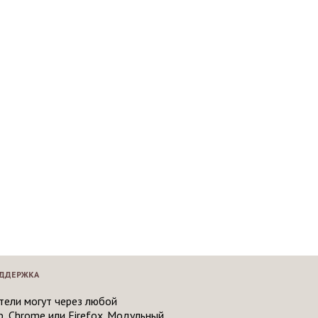
ДДЕРЖКА
тели могут через любой
, Chrome или Firefox. Модульный