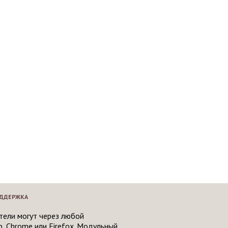
ДДЕРЖКА
тели могут через любой
, Chrome или Firefox. Модульный