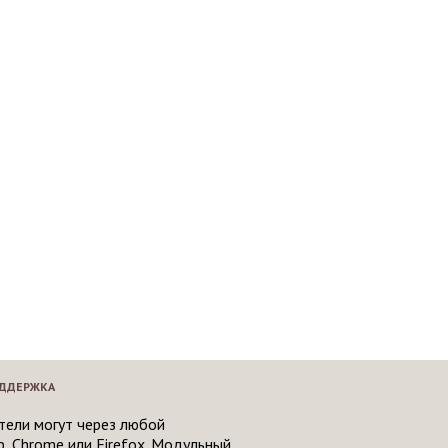
ДДЕРЖКА
тели могут через любой
, Chrome или Firefox. Модульный